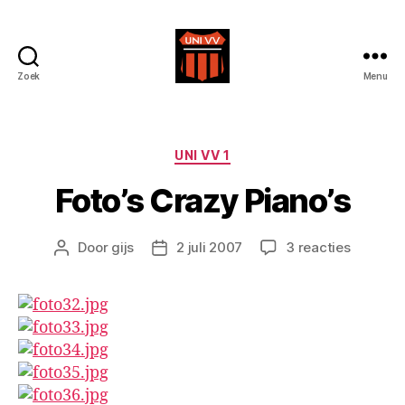
Zoek
Menu
Uni
VV
Categorieën
UNI VV 1
Foto’s Crazy Piano’s
op
Door
gijs
2 juli 2007
3 reacties
Berichtauteur
Berichtdatum
Foto’s
Crazy
Piano’s