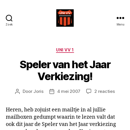
Zoek
Menu
Uni
VV
Categorieën
UNI VV 1
Speler van het Jaar
Verkiezing!
op
Door
Joris
4 mei 2007
2 reacties
Berichtauteur
Berichtdatum
Speler
van
Heren, heb zojuist een mailtje in al jullie
het
mailboxen gedumpt waarin te lezen valt dat
Jaar
Verkiez
ook dit jaar de Speler van het Jaar verkiezing