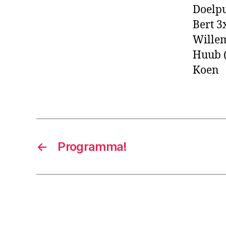
Doelp
Bert 3
Wille
Huub (
Koen
←
Programma!