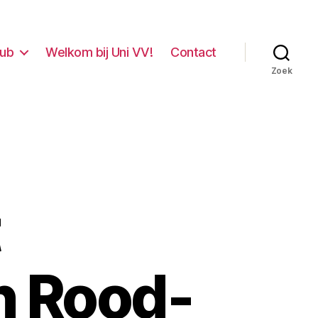
lub
Welkom bij Uni VV!
Contact
Zoek
t
n Rood-