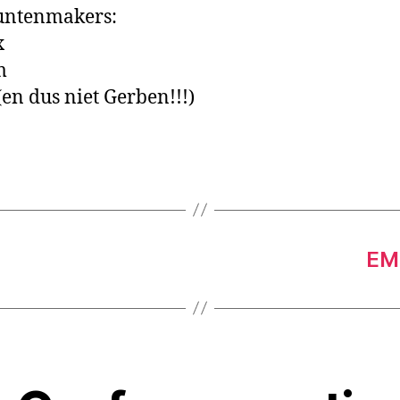
untenmakers:
x
m
en dus niet Gerben!!!)
EMM