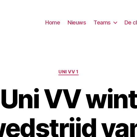
Home
Nieuws
Teams
De c
Categorieën
UNI VV 1
Uni VV win
edstrijd va