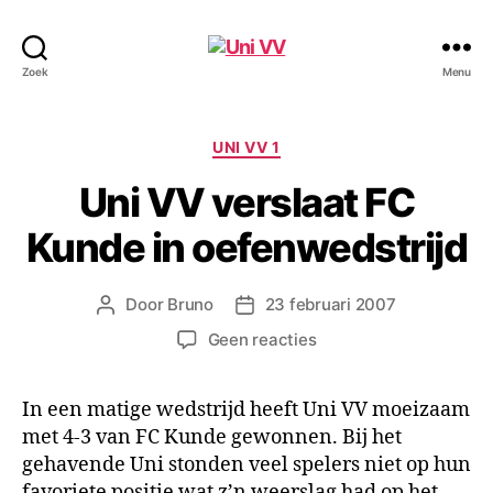
Uni
Zoek
Menu
VV
Categorieën
UNI VV 1
Uni VV verslaat FC
Kunde in oefenwedstrijd
Door
Bruno
23 februari 2007
Berichtauteur
Berichtdatum
op
Geen reacties
Uni
VV
In een matige wedstrijd heeft Uni VV moeizaam
verslaat
met 4-3 van FC Kunde gewonnen. Bij het
FC
Kunde
gehavende Uni stonden veel spelers niet op hun
in
favoriete positie wat z’n weerslag had op het