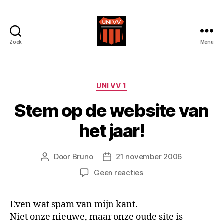
Zoek
Menu
Uni
VV
Categorieën
UNI VV 1
Stem op de website van
het jaar!
Door
Bruno
21 november 2006
Berichtauteur
Berichtdatum
op
Geen reacties
Stem
op
Even wat spam van mijn kant.
de
Niet onze nieuwe, maar onze oude site is
website