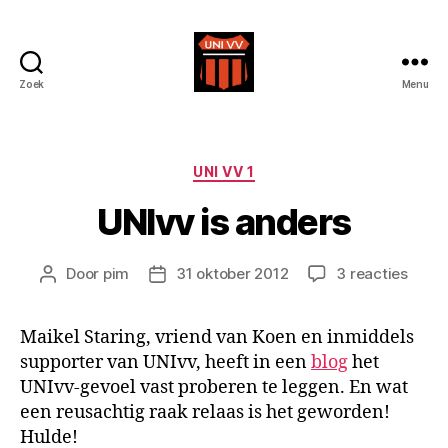
Zoek
Menu
Uni
VV
Categorieën
UNI VV 1
UNIvv is anders
op
Door
pim
31 oktober 2012
3 reacties
Berichtauteur
Berichtdatum
UNIv
is
Maikel Staring, vriend van Koen en inmiddels
ande
supporter van UNIvv, heeft in een
blog
het
UNIvv-gevoel vast proberen te leggen. En wat
een reusachtig raak relaas is het geworden!
Hulde!